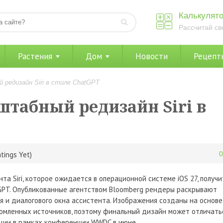
Калькулято
Рассчитай св
Растения
Дом
Новости
Рецепт
редизайн Siri в стиле ChatGPT
штабный редизайн Siri в
tings Yet)
а Siri, которое ожидается в операционной системе iOS 27, получи
tGPT. Опубликованные агентством Bloomberg рендеры раскрывают
 и диалогового окна ассистента. Изображения созданы на основе
омленных источников, поэтому финальный дизайн может отличать
ции в рамках конференции WWDC в июне.