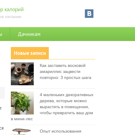
р калорий
ое питание
ы
Дачникам
Новые записи
Как заставить восковой
амариллис зацвести
повторно: 3 простых шага
0
4 маленьких декоративных
дерева, которые можно
вырастить в помещении,
т
чтобы превратить ваш дом
в мини-лес
ся
Опыт использования