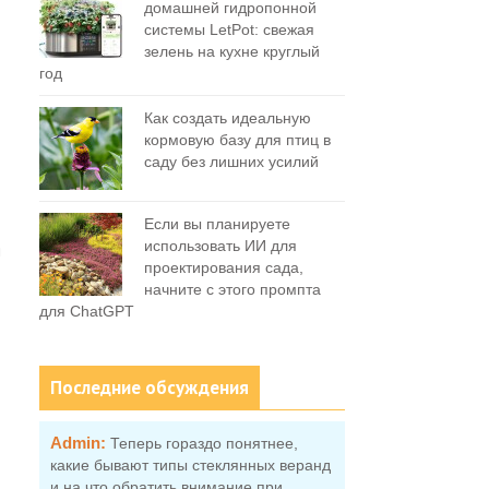
домашней гидропонной
системы LetPot: свежая
зелень на кухне круглый
год
Как создать идеальную
кормовую базу для птиц в
саду без лишних усилий
Если вы планируете
использовать ИИ для
я
проектирования сада,
начните с этого промпта
для ChatGPT
Последние обсуждения
Admin:
Теперь гораздо понятнее,
какие бывают типы стеклянных веранд
и на что обратить внимание при