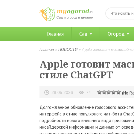
Главная
Сад
Огород
Главная
»
НОВОСТИ
»
Apple готовит масштабный 
Apple готовит мас
стиле ChatGPT
28.05.2026
74
(No Ra
Долгожданное обновление голосового ассистент
интерфейс в стиле популярного чат-бота Cha
подробности нового внешнего вида приложения
инсайдерской информации и данных от освед
от представленного на официальной презента