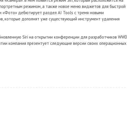
 «Камера». В нем появится режим Siri, который расположится на
портретным режимом, а также новое меню виджетов для быстрой
и «Фото» дебютирует раздел AI Tools с тремя новыми
ов, которые дополнят уже существующий инструмент удаления
бновленную Siri на открытии конференции для разработчиков WWD
иятии компания презентует следующие версии своих операционных