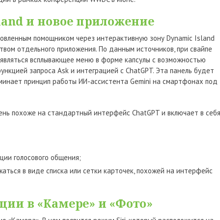
land и новое приложение
новленным помощником через интерактивную зону Dynamic Island
твом отдельного приложения. По данным источников, при свайпе
появляться всплывающее меню в форме капсулы с возможностью
ункцией запроса Ask и интеграцией с ChatGPT. Эта панель будет
оминает принцип работы ИИ-ассистента Gemini на смартфонах под
чень похоже на стандартный интерфейс ChatGPT и включает в себ
ции голосового общения;
аться в виде списка или сетки карточек, похожей на интерфейс
ии в «Камере» и «Фото»