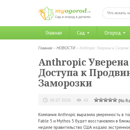
Главная
Сад
Огород
Главная
»
НОВОСТИ
»
Anthropic Уверена в Скор
Anthropic Уверена
Доступа к Продв
Заморозки
05.07.2026
43
(No Ra
Компания Anthropic выразила уверенность в т
Fable 5 и Mythos 5 будет восстановлен в ближ
неделе правительство США издало экстренное