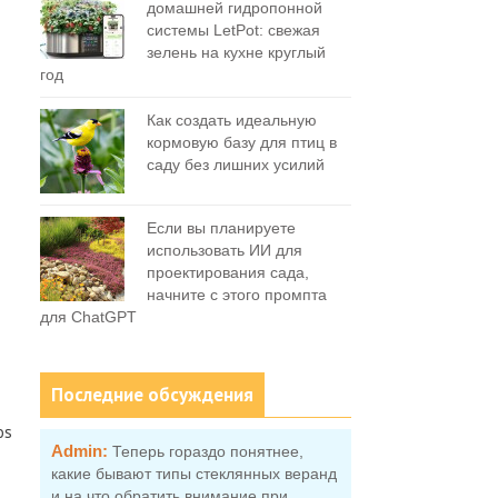
домашней гидропонной
системы LetPot: свежая
зелень на кухне круглый
год
Как создать идеальную
кормовую базу для птиц в
саду без лишних усилий
Если вы планируете
использовать ИИ для
проектирования сада,
начните с этого промпта
для ChatGPT
Последние обсуждения
os
Admin:
Теперь гораздо понятнее,
какие бывают типы стеклянных веранд
и на что обратить внимание при