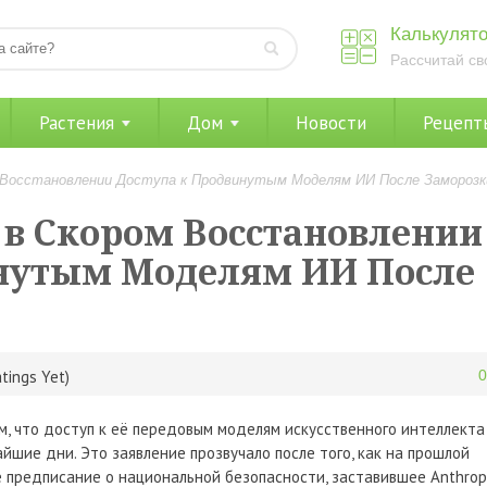
Калькулято
Рассчитай св
Растения
Дом
Новости
Рецепт
ом Восстановлении Доступа к Продвинутым Моделям ИИ После Заморозк
 в Скором Восстановлении
инутым Моделям ИИ После
tings Yet)
ом, что доступ к её передовым моделям искусственного интеллекта
айшие дни. Это заявление прозвучало после того, как на прошлой
 предписание о национальной безопасности, заставившее Anthrop