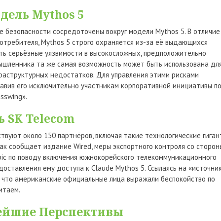
дель Mythos 5
 безопасности сосредоточены вокруг модели Mythos 5. В отличие
отребителя, Mythos 5 строго охраняется из-за её выдающихся
ять серьёзные уязвимости в высокосложных, предположительно
мышленника та же самая возможность может быть использована дл
раструктурных недостатков. Для управления этими рисками
ставив его исключительно участникам корпоративной инициативы п
sswing».
ь SK Telecom
аствуют около 150 партнёров, включая такие технологические гиган
, как сообщает издание Wired, меры экспортного контроля со сторон
pic по поводу включения южнокорейского телекоммуникационного
едоставления ему доступа к Claude Mythos 5. Ссылаясь на «источник
, что американские официальные лица выражали беспокойство по
итаем.
нейшие Перспективы