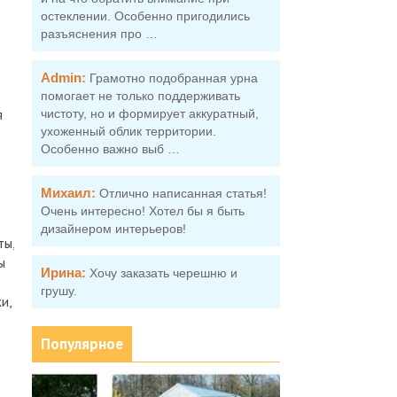
остеклении. Особенно пригодились
разъяснения про …
Admin:
Грамотно подобранная урна
помогает не только поддерживать
я
чистоту, но и формирует аккуратный,
ухоженный облик территории.
Особенно важно выб …
о
Михаил:
Отлично написанная статья!
Очень интересно! Хотел бы я быть
дизайнером интерьеров!
ты,
ы
Ирина:
Хочу заказать черешню и
грушу.
и,
Популярное