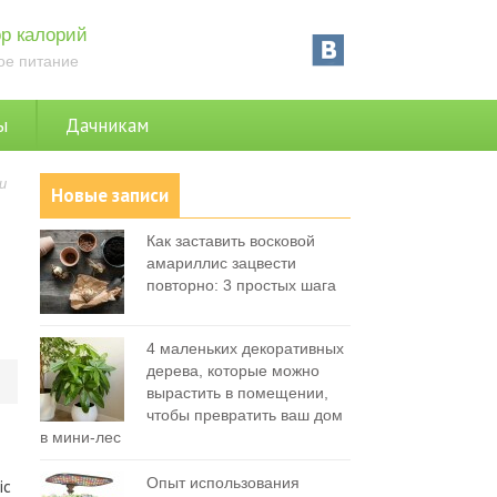
р калорий
ое питание
ы
Дачникам
и
Новые записи
Как заставить восковой
амариллис зацвести
повторно: 3 простых шага
4 маленьких декоративных
дерева, которые можно
0
вырастить в помещении,
чтобы превратить ваш дом
в мини-лес
Опыт использования
ic