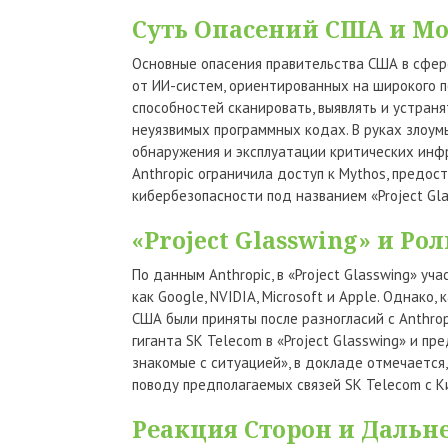
Суть Опасений США и Мо
Основные опасения правительства США в сфере
от ИИ-систем, ориентированных на широкого п
способностей сканировать, выявлять и устран
неуязвимых программных кодах. В руках злоу
обнаружения и эксплуатации критических инф
Anthropic ограничила доступ к Mythos, предо
кибербезопасности под названием «Project Gla
«Project Glasswing» и Рол
По данным Anthropic, в «Project Glasswing» уч
как Google, NVIDIA, Microsoft и Apple. Однако
США были приняты после разногласий с Anthro
гиганта SK Telecom в «Project Glasswing» и пр
знакомые с ситуацией», в докладе отмечается
поводу предполагаемых связей SK Telecom с К
Реакция Сторон и Даль