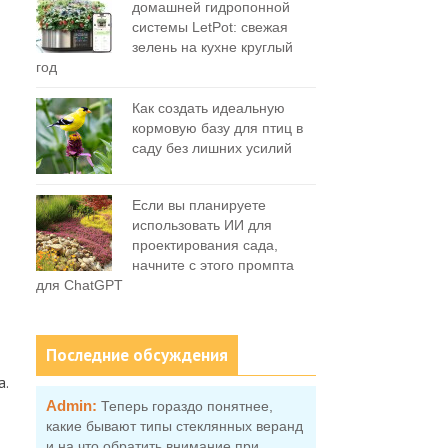
домашней гидропонной
системы LetPot: свежая
зелень на кухне круглый
год
Как создать идеальную
кормовую базу для птиц в
саду без лишних усилий
Если вы планируете
использовать ИИ для
проектирования сада,
начните с этого промпта
для ChatGPT
Последние обсуждения
а.
Admin:
Теперь гораздо понятнее,
какие бывают типы стеклянных веранд
и на что обратить внимание при