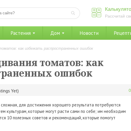
Калькулято
Рассчитай св
Растения
Дом
Новости
Рецепт
томатов: как избежать распространенных ошибок
щивания томатов: как
траненных ошибок
tings Yet)
 сложная, для достижения хорошего результата потребуются
ем культурам, которые могут расти сами по себе; им необходим
тся 10 полезных советов и рекомендаций, которые помогут